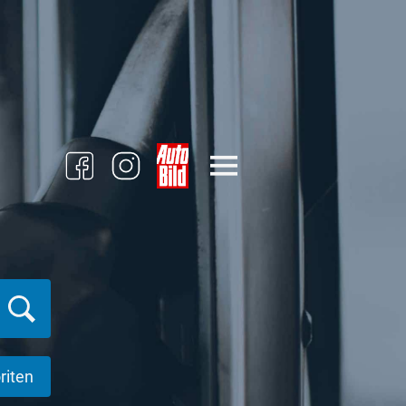
riten