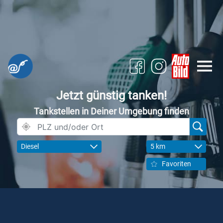
Jetzt günstig tanken!
Tankstellen in Deiner Umgebung finden
Diesel
5 km
Favoriten