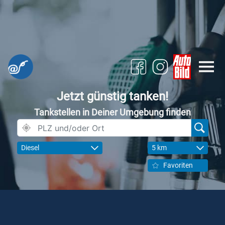
Jetzt günstig tanken!
Tankstellen in Deiner Umgebung finden
Diesel
5 km
Favoriten