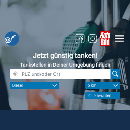
Jetzt günstig tanken!
Tankstellen in Deiner Umgebung finden
Diesel
5 km
Favoriten