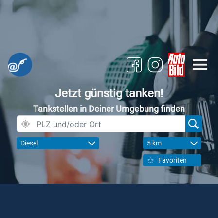
Jetzt günstig tanken!
Tankstellen in Deiner Umgebung finden
Diesel
5 km
Favoriten