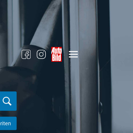
riten