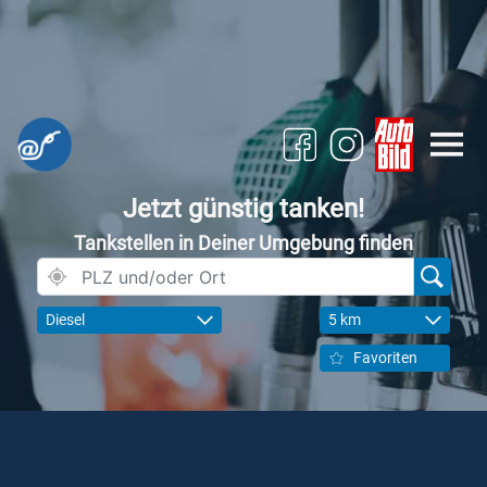
Jetzt günstig tanken!
Tankstellen in Deiner Umgebung finden
Diesel
5 km
Favoriten