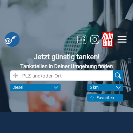
Jetzt günstig tanken!
Tankstellen in Deiner Umgebung finden
Diesel
5 km
Favoriten