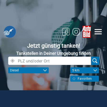
Jetzt günstig tanken!
Tankstellen in Deiner Umgebung finden
Diesel
5 km
Favoriten