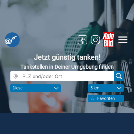
Jetzt günstig tanken!
Tankstellen in Deiner Umgebung finden
Diesel
5 km
Favoriten