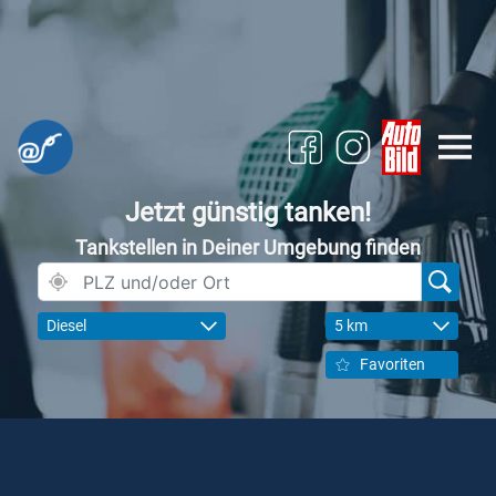
Jetzt günstig tanken!
Tankstellen in Deiner Umgebung finden
Diesel
5 km
Favoriten