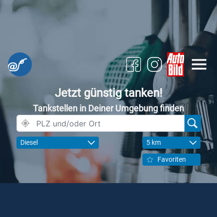
Jetzt günstig tanken!
Tankstellen in Deiner Umgebung finden
Diesel
5 km
Favoriten