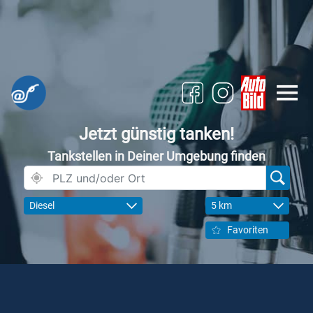
Jetzt günstig tanken!
Tankstellen in Deiner Umgebung finden
Diesel
5 km
Favoriten