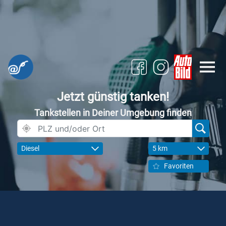
Jetzt günstig tanken!
Tankstellen in Deiner Umgebung finden
Diesel
5 km
Favoriten