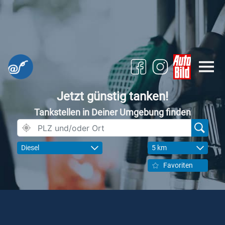
Jetzt günstig tanken!
Tankstellen in Deiner Umgebung finden
Diesel
5 km
Favoriten