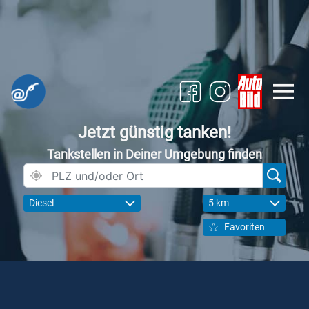
Jetzt günstig tanken!
Tankstellen in Deiner Umgebung finden
Diesel
5 km
Favoriten