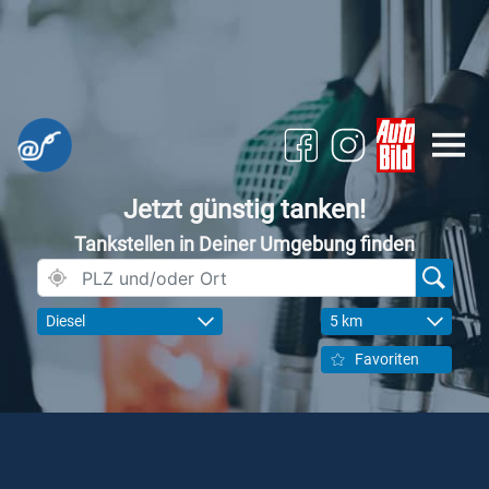
Jetzt günstig tanken!
Tankstellen in Deiner Umgebung finden
Diesel
5 km
Favoriten