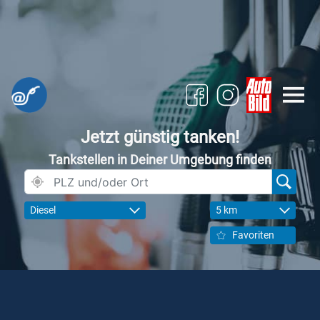
Jetzt günstig tanken!
Tankstellen in Deiner Umgebung finden
Diesel
5 km
Favoriten