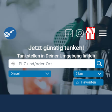
Jetzt günstig tanken!
Tankstellen in Deiner Umgebung finden
Diesel
5 km
Favoriten