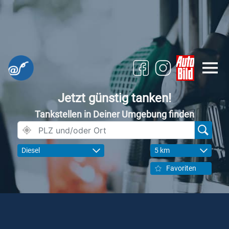
Jetzt günstig tanken!
Tankstellen in Deiner Umgebung finden
Diesel
5 km
Favoriten