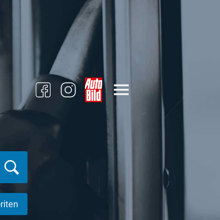
riten