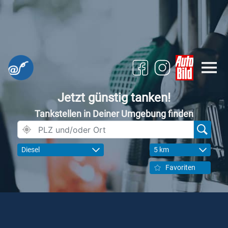
Jetzt günstig tanken!
Tankstellen in Deiner Umgebung finden
Diesel
5 km
Favoriten