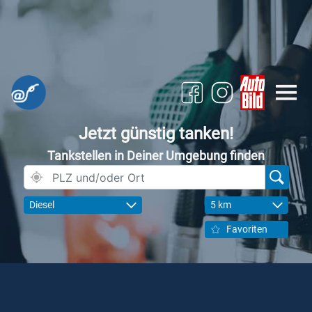
Jetzt günstig tanken!
Tankstellen in Deiner Umgebung finden
Diesel
5 km
Favoriten