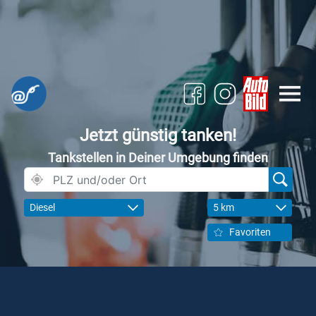
Jetzt günstig tanken!
Tankstellen in Deiner Umgebung finden
Diesel
5 km
Favoriten