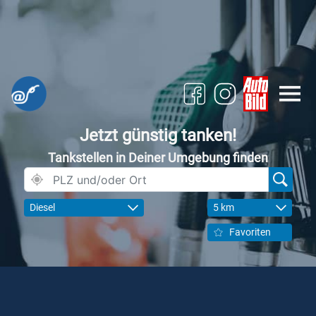
Jetzt günstig tanken!
Tankstellen in Deiner Umgebung finden
Diesel
5 km
Favoriten