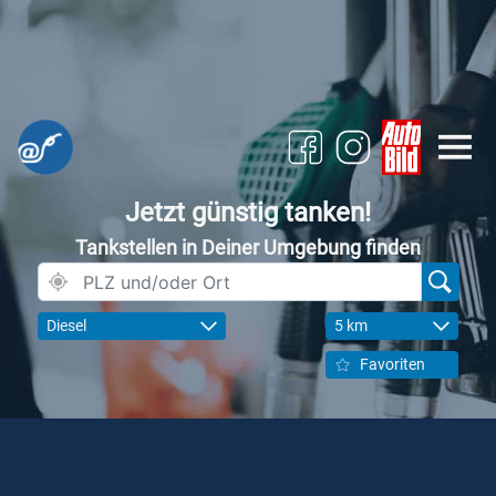
Jetzt günstig tanken!
Tankstellen in Deiner Umgebung finden
Diesel
5 km
Favoriten