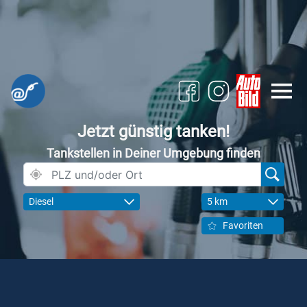
Jetzt günstig tanken!
Tankstellen in Deiner Umgebung finden
Diesel
5 km
Favoriten