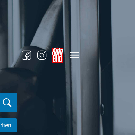
riten