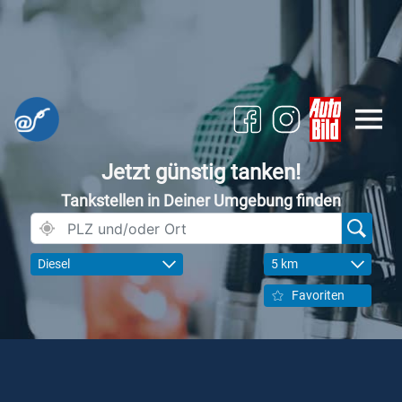
Jetzt günstig tanken!
Tankstellen in Deiner Umgebung finden
Diesel
5 km
Favoriten