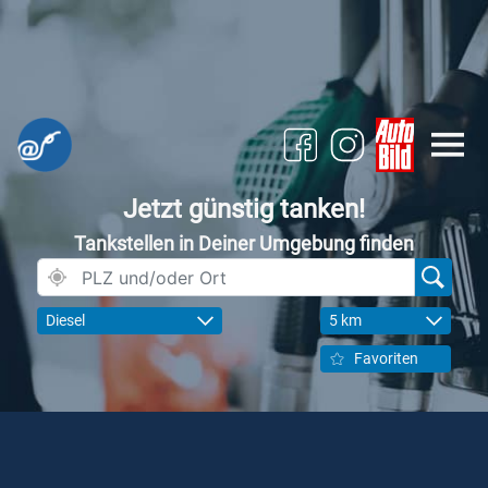
Jetzt günstig tanken!
Tankstellen in Deiner Umgebung finden
Diesel
5 km
Favoriten