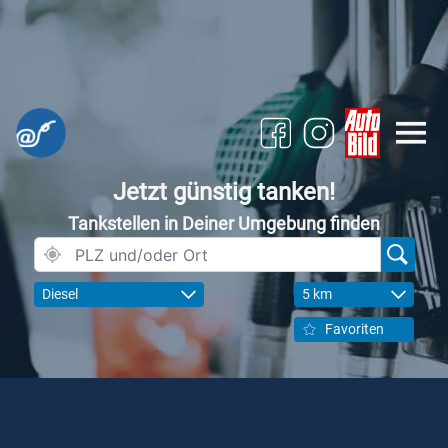
Jetzt günstig tanken!
Tankstellen in Deiner Umgebung finden
Diesel
5 km
Favoriten