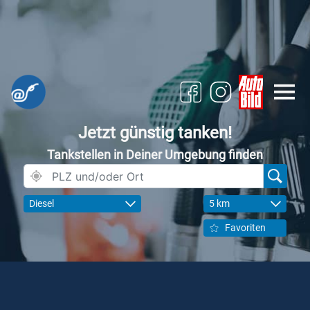
Jetzt günstig tanken!
Tankstellen in Deiner Umgebung finden
Diesel
5 km
Favoriten