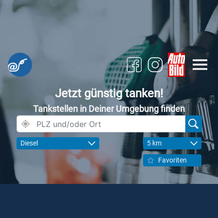
Jetzt günstig tanken!
Tankstellen in Deiner Umgebung finden
Diesel
5 km
Favoriten