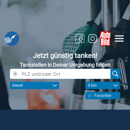
Jetzt günstig tanken!
Tankstellen in Deiner Umgebung finden
Diesel
5 km
Favoriten