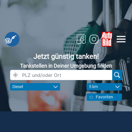
Jetzt günstig tanken!
Tankstellen in Deiner Umgebung finden
Diesel
5 km
Favoriten