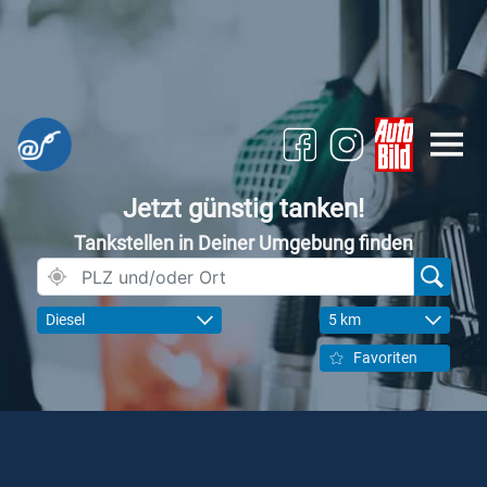
Jetzt günstig tanken!
Tankstellen in Deiner Umgebung finden
Diesel
5 km
Favoriten