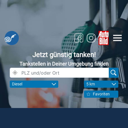
Jetzt günstig tanken!
Tankstellen in Deiner Umgebung finden
Diesel
5 km
Favoriten