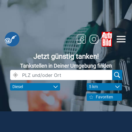
Jetzt günstig tanken!
Tankstellen in Deiner Umgebung finden
Diesel
5 km
Favoriten