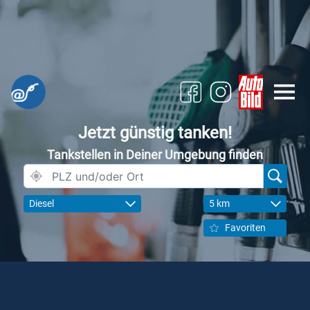
Jetzt günstig tanken!
Tankstellen in Deiner Umgebung finden
Diesel
5 km
Favoriten