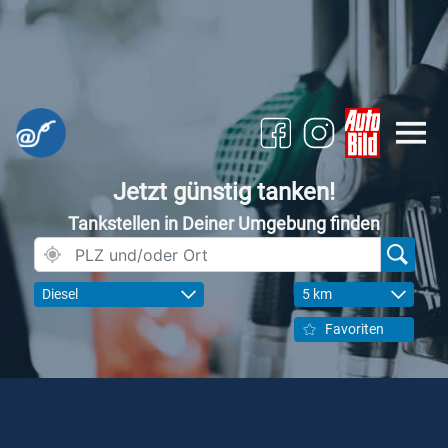
Jetzt günstig tanken!
Tankstellen in Deiner Umgebung finden
Diesel
5 km
Favoriten