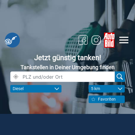
Jetzt günstig tanken!
Tankstellen in Deiner Umgebung finden
Diesel
5 km
Favoriten