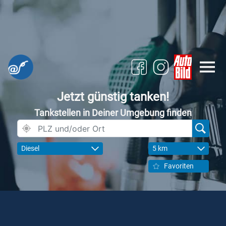
Jetzt günstig tanken!
Tankstellen in Deiner Umgebung finden
Diesel
5 km
Favoriten