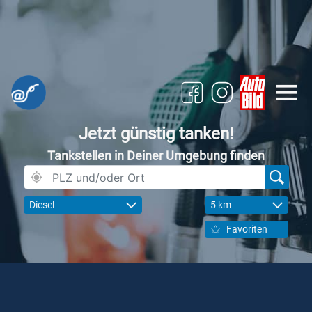
Jetzt günstig tanken!
Tankstellen in Deiner Umgebung finden
Diesel
5 km
Favoriten