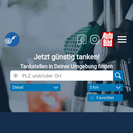
Jetzt günstig tanken!
Tankstellen in Deiner Umgebung finden
Diesel
5 km
Favoriten