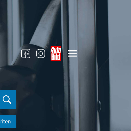
riten