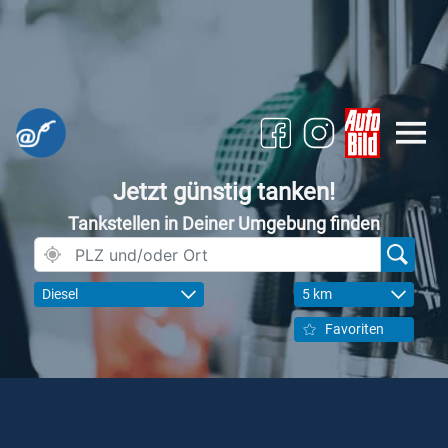
Jetzt günstig tanken!
Tankstellen in Deiner Umgebung finden
Diesel
5 km
Favoriten