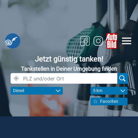
Jetzt günstig tanken!
Tankstellen in Deiner Umgebung finden
Diesel
5 km
Favoriten