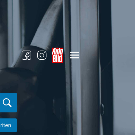
riten