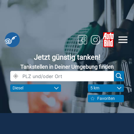
Jetzt günstig tanken!
Tankstellen in Deiner Umgebung finden
Diesel
5 km
Favoriten