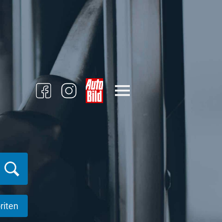
riten